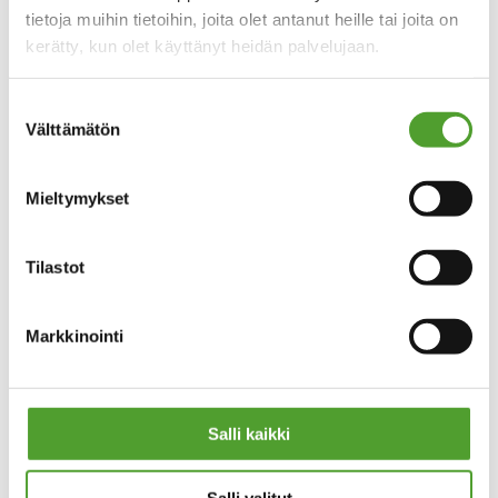
tietoja muihin tietoihin, joita olet antanut heille tai joita on
Asiakaspalvelu
kerätty, kun olet käyttänyt heidän palvelujaan.
email
algol-trehab@algol.fi
phone
(09) 5099 331
Suostumuksen
Välttämätön
valinta
Kaikki yhteystiedot
Mieltymykset
Tilastot
PIKALINKIT
Tietosuoja
Markkinointi
Evästeseloste
Tuotteet
Huolto
Salli kaikki
OTA YHTEYTTÄ