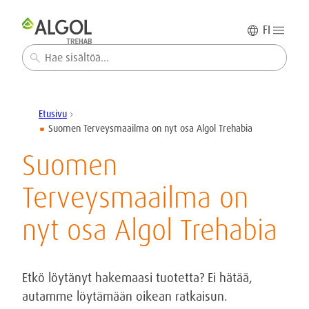
FI
Haku
Etusivu
chevron_right
Suomen Terveysmaailma on nyt osa Algol Trehabia
Suomen
Terveysmaailma on
nyt osa Algol Trehabia
Etkö löytänyt hakemaasi tuotetta? Ei hätää,
autamme löytämään oikean ratkaisun.