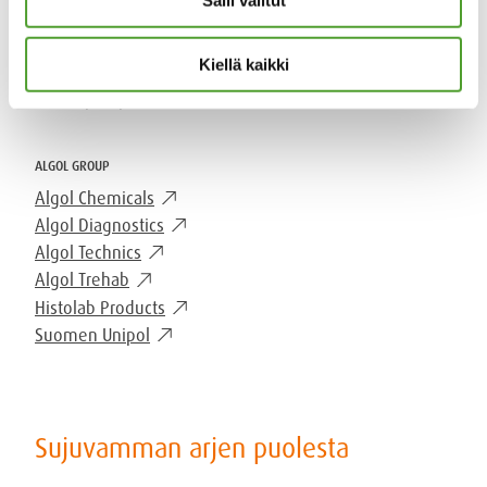
mail
Salli valitut
algol-trehab@algol.fi
phone
(09) 5099 331
Kiellä kaikki
Kaikki yhteystiedot
ALGOL GROUP
Algol Chemicals
Algol Diagnostics
Algol Technics
Algol Trehab
Histolab Products
Suomen Unipol
Sujuvamman arjen puolesta