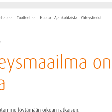
keyboard_arrow_down
keyboard_arrow_down
rehab
Tuotteet
Huolto
Ajankohtaista
Yhteystiedot
a
eysmaailma on
a
autamme löytämään oikean ratkaisun.