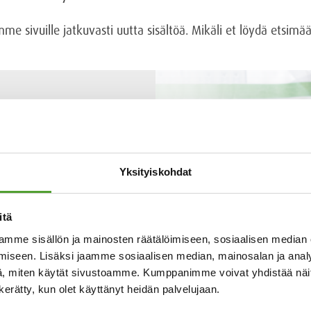
 sivuille jatkuvasti uutta sisältöä. Mikäli et löydä etsim
Yksityiskohdat
itä
mme sisällön ja mainosten räätälöimiseen, sosiaalisen median
iseen. Lisäksi jaamme sosiaalisen median, mainosalan ja analy
, miten käytät sivustoamme. Kumppanimme voivat yhdistää näitä t
n kerätty, kun olet käyttänyt heidän palvelujaan.