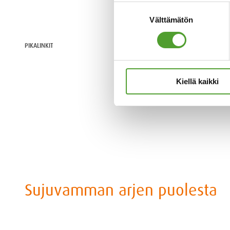
Suostumuksen
Välttämätön
valinta
Tietosuoja
PIKALINKIT
Evästeseloste
Tuotteet
Kiellä kaikki
Huolto
Sujuvamman arjen puolesta