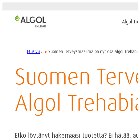
Algol T
Etusivu
Suomen Terveysmaailma on nyt osa Algol Trehabi
chevron_right
Suomen Terv
Algol Trehabi
Etkö löytänyt hakemaasi tuotetta? Ei hätää, 