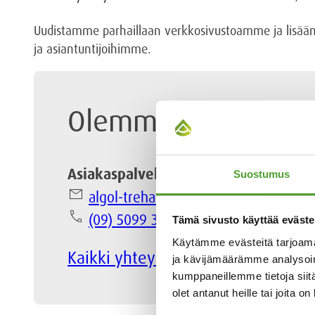
Uudistamme parhaillaan verkkosivustoamme ja lisäämme
ja asiantuntijoihimme.
Olemme apunasi
Asiakaspalvelu
Suostumus
email
algol-trehab@algol.fi
phone
(09) 5099 331
Tämä sivusto käyttää eväste
Käytämme evästeitä tarjoama
Kaikki yhteystiedot
ja kävijämäärämme analysoim
kumppaneillemme tietoja siitä
olet antanut heille tai joita o