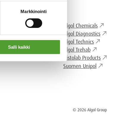
Markkinointi
Algol Chemicals
GOL GROUP
Algol Diagnostics
Algol Technics
Salli kaikki
Algol Trehab
Histolab Products
Suomen Unipol
© 2026 Algol Group