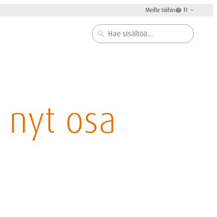
Meille töihin
FI
Haku
 nyt osa