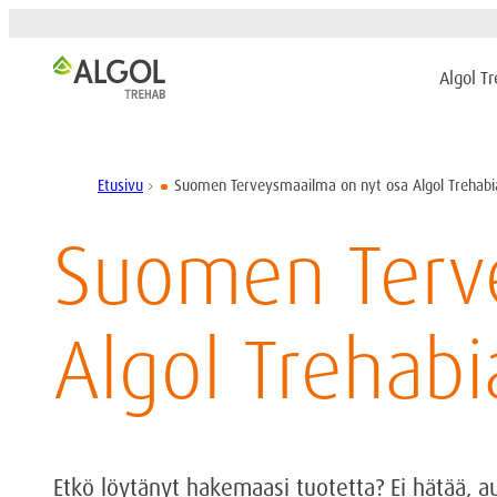
Algol T
Etusivu
Suomen Terveysmaailma on nyt osa Algol Trehabi
chevron_right
Suomen Terv
Algol Trehabi
Etkö löytänyt hakemaasi tuotetta? Ei hätää, 