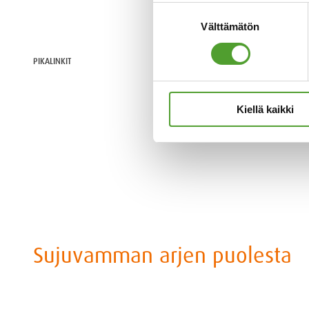
Suostumuksen
Välttämätön
valinta
Tietosuoja
PIKALINKIT
Evästeseloste
Tuotteet
Kiellä kaikki
Huolto
Sujuvamman arjen puolesta