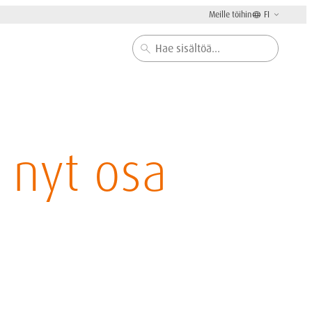
Meille töihin
FI
Haku
 nyt osa