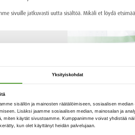
 sivuille jatkuvasti uutta sisältöä. Mikäli et löydä etsim
Yksityiskohdat
itä
mme sisällön ja mainosten räätälöimiseen, sosiaalisen median
iseen. Lisäksi jaamme sosiaalisen median, mainosalan ja analy
, miten käytät sivustoamme. Kumppanimme voivat yhdistää näitä t
n kerätty, kun olet käyttänyt heidän palvelujaan.