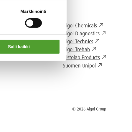
Markkinointi
Algol Chemicals
GOL GROUP
Algol Diagnostics
Algol Technics
Salli kaikki
Algol Trehab
Histolab Products
Suomen Unipol
© 2026 Algol Group