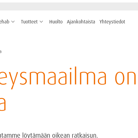
keyboard_arrow_down
keyboard_arrow_down
rehab
Tuotteet
Huolto
Ajankohtaista
Yhteystiedot
a
eysmaailma on
a
autamme löytämään oikean ratkaisun.