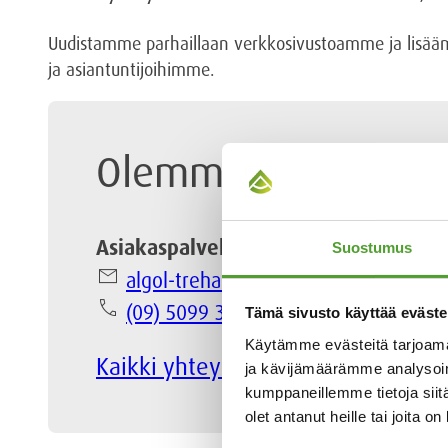
Uudistamme parhaillaan verkkosivustoamme ja lisäämme
ja asiantuntijoihimme.
Olemme apunasi
Asiakaspalvelu
Suostumus
email
algol-trehab@algol.fi
phone
(09) 5099 331
Tämä sivusto käyttää eväste
Käytämme evästeitä tarjoama
Kaikki yhteystiedot
ja kävijämäärämme analysoim
kumppaneillemme tietoja siitä
olet antanut heille tai joita o