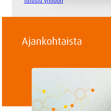
Tutustu yhtiöön
Ajankohtaista