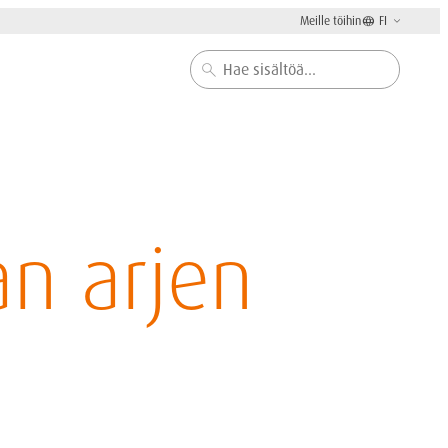
Meille töihin
FI
Haku
n arjen