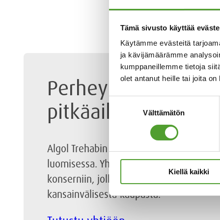
Tämä sivusto käyttää eväste
Käytämme evästeitä tarjoama
ja kävijämäärämme analysoim
kumppaneillemme tietoja siitä
olet antanut heille tai joita o
Perheyhtiössä arvo
Suostumuksen
pitkäaikaisia kump
Välttämätön
valinta
Algol Trehabin tavoitteena on auttaa s
luomisessa. Yhtiö kuuluu suomalaiseen 
Kiellä kaikki
konserniin, jolla on yli 130 vuoden kok
kansainvälisestä kaupasta.