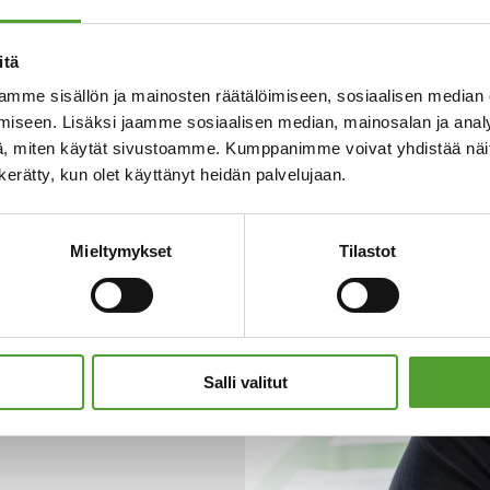
itä
mme sisällön ja mainosten räätälöimiseen, sosiaalisen median
iseen. Lisäksi jaamme sosiaalisen median, mainosalan ja analy
, miten käytät sivustoamme. Kumppanimme voivat yhdistää näitä t
n kerätty, kun olet käyttänyt heidän palvelujaan.
stetaan
panuuksia
Mieltymykset
Tilastot
ujuvamman arjen
perheyhtiö Algol-
Salli valitut
emus