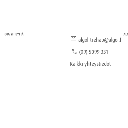
OTA YHTEYTTÄ
AL
mail
algol-trehab@algol.fi
phone
(09) 5099 331
Kaikki yhteystiedot