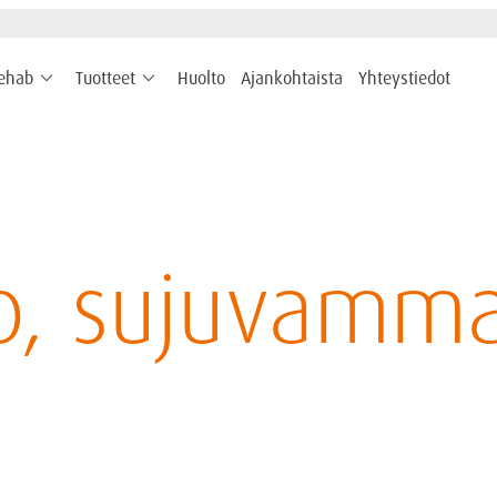
keyboard_arrow_down
keyboard_arrow_down
rehab
Tuotteet
Huolto
Ajankohtaista
Yhteystiedot
ab, sujuvamma