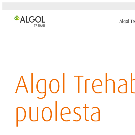
Algol T
Algol Treh
puolesta