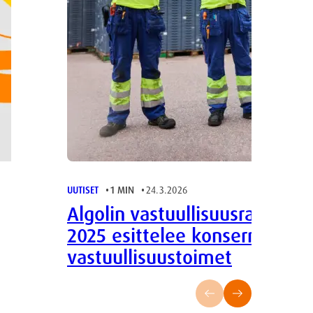
UUTISET
1 MIN
24.3.2026
Algolin vastuullisuus­raportti
2025 esittelee konsernin
vastuullisuus­toimet