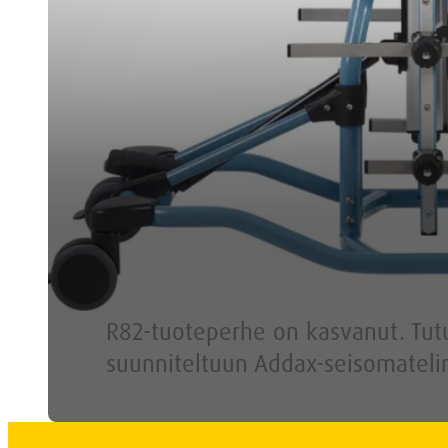
R82-tuoteperhe on kasvanut. Tutu
suunniteltuun Addax-seisomateli