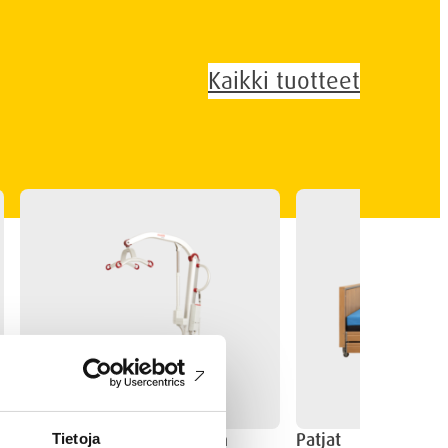
Kaikki tuotteet
Nostaminen ja siirtäminen
Patjat
Tietoja