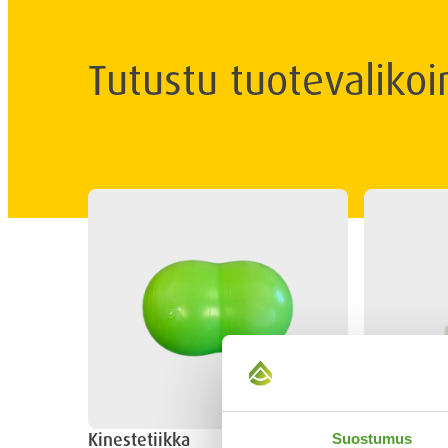
Tutustu tuotevalik
Kinestetiikka
Lasten apu
Suostumus