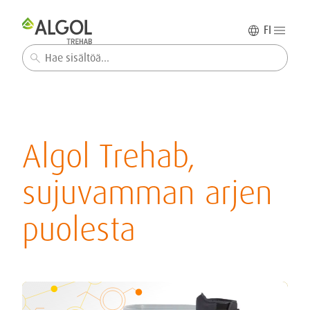
FI
Haku
Algol Trehab,
sujuvamman arjen
puolesta