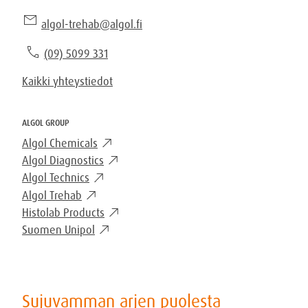
mail
algol-trehab@algol.fi
phone
(09) 5099 331
Kaikki yhteystiedot
ALGOL GROUP
Algol Chemicals
Algol Diagnostics
Algol Technics
Algol Trehab
Histolab Products
Suomen Unipol
Sujuvamman arjen puolesta