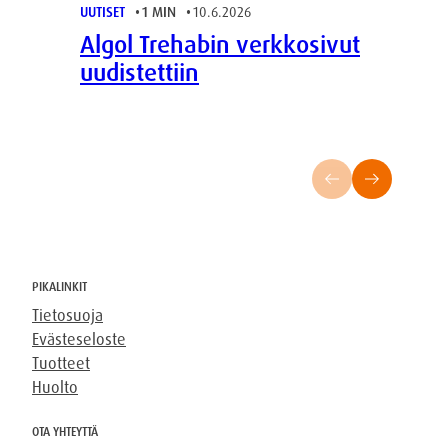
UUTISET
1 MIN
10.6.2026
UUTI
Algol Trehabin verkkosivut
Ke
uudistettiin
pe
ho
PIKALINKIT
Tietosuoja
Evästeseloste
Tuotteet
Huolto
OTA YHTEYTTÄ