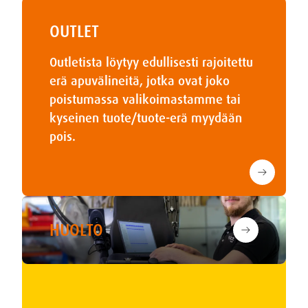
OUTLET
Outletista löytyy edullisesti rajoitettu
erä apuvälineitä, jotka ovat joko
poistumassa valikoimastamme tai
kyseinen tuote/tuote-erä myydään
pois.
arrow_right_alt
Outlet
HUOLTO
arrow_right_alt
Huolto