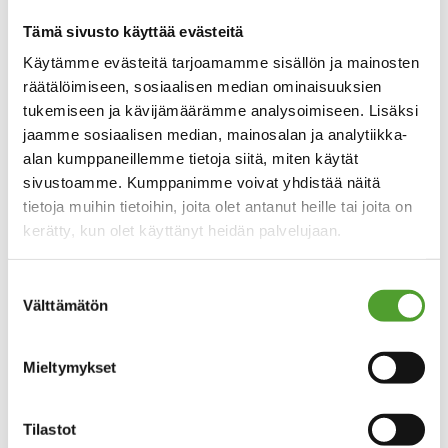
Kinestetiikka
Lasten apuvälin
Tämä sivusto käyttää evästeitä
Käytämme evästeitä tarjoamamme sisällön ja mainosten
räätälöimiseen, sosiaalisen median ominaisuuksien
tukemiseen ja kävijämäärämme analysoimiseen. Lisäksi
jaamme sosiaalisen median, mainosalan ja analytiikka-
alan kumppaneillemme tietoja siitä, miten käytät
sivustoamme. Kumppanimme voivat yhdistää näitä
tietoja muihin tietoihin, joita olet antanut heille tai joita on
kerätty, kun olet käyttänyt heidän palvelujaan.
Suostumuksen
Välttämätön
valinta
Mieltymykset
Perheyhtiössä arvostetaan
Tilastot