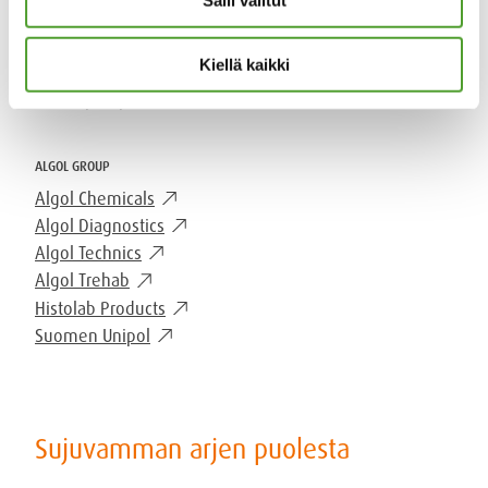
mail
Salli valitut
algol-trehab@algol.fi
phone
(09) 5099 331
Kiellä kaikki
Kaikki yhteystiedot
ALGOL GROUP
Algol Chemicals
Algol Diagnostics
Algol Technics
Algol Trehab
Histolab Products
Suomen Unipol
Sujuvamman arjen puolesta