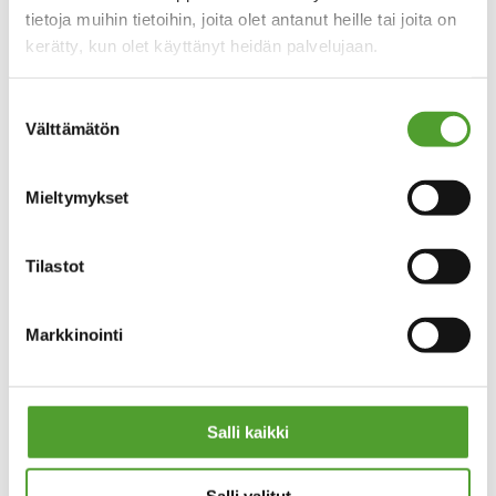
tietoja muihin tietoihin, joita olet antanut heille tai joita on
Asiakaspalvelu
kerätty, kun olet käyttänyt heidän palvelujaan.
email
algol-trehab@algol.fi
phone
(09) 5099 331
Suostumuksen
Välttämätön
valinta
Kaikki yhteystiedot
Mieltymykset
Tilastot
PIKALINKIT
Tietosuoja
Markkinointi
Evästeseloste
Tuotteet
Huolto
Salli kaikki
OTA YHTEYTTÄ