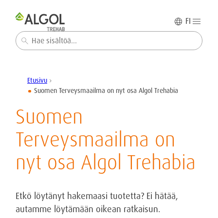
FI
Haku
Etusivu
chevron_right
Suomen Terveysmaailma on nyt osa Algol Trehabia
Suomen
Terveysmaailma on
nyt osa Algol Trehabia
Etkö löytänyt hakemaasi tuotetta? Ei hätää,
autamme löytämään oikean ratkaisun.