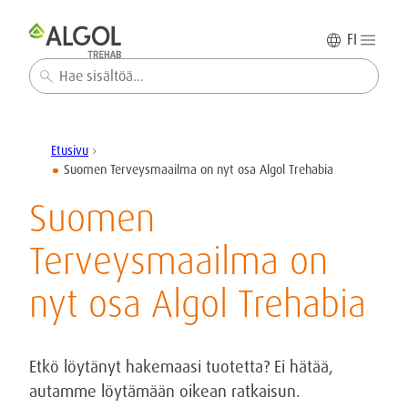
FI
Haku
Etusivu
chevron_right
Suomen Terveysmaailma on nyt osa Algol Trehabia
Suomen
Terveysmaailma on
nyt osa Algol Trehabia
Etkö löytänyt hakemaasi tuotetta? Ei hätää,
autamme löytämään oikean ratkaisun.