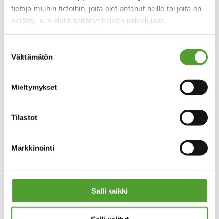
tietoja muihin tietoihin, joita olet antanut heille tai joita on
Asiakaspalvelu
kerätty, kun olet käyttänyt heidän palvelujaan.
email
algol-trehab@algol.fi
phone
(09) 5099 331
Suostumuksen
Välttämätön
valinta
Kaikki yhteystiedot
Mieltymykset
Tilastot
PIKALINKIT
Tietosuoja
Markkinointi
Evästeseloste
Tuotteet
Huolto
Salli kaikki
OTA YHTEYTTÄ