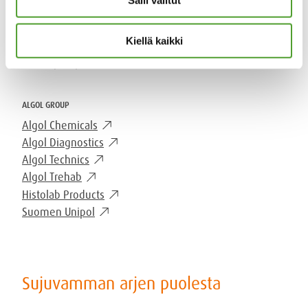
mail
Salli valitut
algol-trehab@algol.fi
phone
(09) 5099 331
Kiellä kaikki
Kaikki yhteystiedot
ALGOL GROUP
Algol Chemicals
Algol Diagnostics
Algol Technics
Algol Trehab
Histolab Products
Suomen Unipol
Sujuvamman arjen puolesta