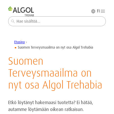
FI
Haku
Etusivu
chevron_right
Suomen Terveysmaailma on nyt osa Algol Trehabia
Suomen
Terveysmaailma on
nyt osa Algol Trehabia
Etkö löytänyt hakemaasi tuotetta? Ei hätää,
autamme löytämään oikean ratkaisun.