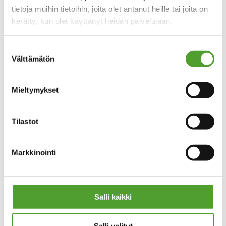
tietoja muihin tietoihin, joita olet antanut heille tai joita on
Asiakaspalvelu
kerätty, kun olet käyttänyt heidän palvelujaan.
email
algol-trehab@algol.fi
phone
(09) 5099 331
Suostumuksen
Välttämätön
valinta
Kaikki yhteystiedot
Mieltymykset
Tilastot
PIKALINKIT
Tietosuoja
Markkinointi
Evästeseloste
Tuotteet
Huolto
Salli kaikki
OTA YHTEYTTÄ