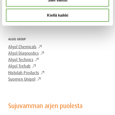
mail
Salli valitut
algol-trehab@algol.fi
phone
(09) 5099 331
Kiellä kaikki
Kaikki yhteystiedot
ALGOL GROUP
Algol Chemicals
Algol Diagnostics
Algol Technics
Algol Trehab
Histolab Products
Suomen Unipol
Sujuvamman arjen puolesta