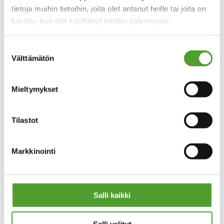
tietoja muihin tietoihin, joita olet antanut heille tai joita on
Asiakaspalvelu
kerätty, kun olet käyttänyt heidän palvelujaan.
email
algol-trehab@algol.fi
phone
(09) 5099 331
Suostumuksen
Välttämätön
valinta
Kaikki yhteystiedot
Mieltymykset
Tilastot
PIKALINKIT
Tietosuoja
Markkinointi
Evästeseloste
Tuotteet
Huolto
Salli kaikki
OTA YHTEYTTÄ