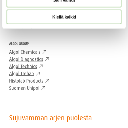
mail
Salli valitut
algol-trehab@algol.fi
phone
(09) 5099 331
Kiellä kaikki
Kaikki yhteystiedot
ALGOL GROUP
Algol Chemicals
Algol Diagnostics
Algol Technics
Algol Trehab
Histolab Products
Suomen Unipol
Sujuvamman arjen puolesta