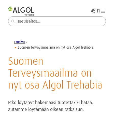
FI
Haku
Etusivu
chevron_right
Suomen Terveysmaailma on nyt osa Algol Trehabia
Suomen
Terveysmaailma on
nyt osa Algol Trehabia
Etkö löytänyt hakemaasi tuotetta? Ei hätää,
autamme löytämään oikean ratkaisun.